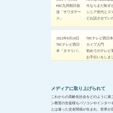
KBC九州朝日放
今ならまだ恥ず
送「サワダデー
シニア世代とス
ス」
どお話させてい
2012年8月16日
TNCテレビ西日
TNCテレビ西日
カイプ入門
本「タマリバ」
初めてのテレビ
お手伝いをしま
メディアに取り上げられて
これからの高齢化社会をどのように過
ン教室の生徒様もパソコンやインター
とは違った交友関係が生まれ、世界が