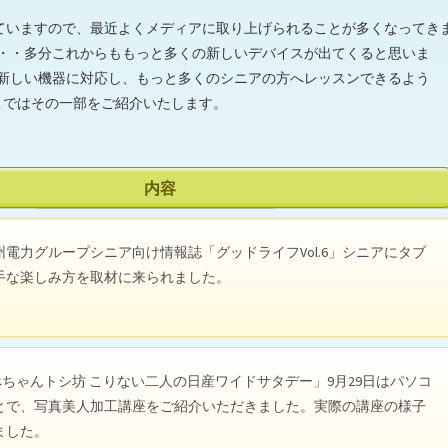
ていますので、最近よくメディアに取り上げられることが多くなってき
・・・多分これからももっと多くの新しいデバイスが出てくると思いま
く新しい機器に対応し、もっと多くのシニアの方へレッスンできるよう
こではその一部をご紹介いたします。
内容
九州電力グループシニア向け情報誌「グッドライフVol.6」シニアにタブ
手な楽しみ方を取材に来られました。
べちゃんトシ坊 こりない二人の日産ワイドサタデー」9月29日はパソコ
とで、写真美人加工講座をご紹介いただきました。実際の講座の様子
ました。