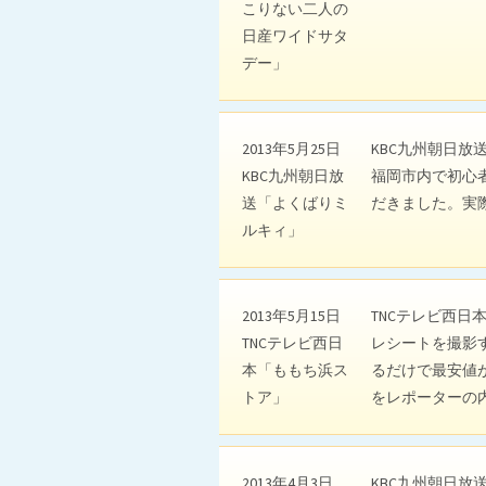
こりない二人の
日産ワイドサタ
デー」
2013年5月25日
KBC九州朝日放
KBC九州朝日放
福岡市内で初心
送「よくばりミ
だきました。実
ルキィ」
2013年5月15日
TNCテレビ西
TNCテレビ西日
レシートを撮影
本「ももち浜ス
るだけで最安値
トア」
をレポーターの
2013年4月3日
KBC九州朝日