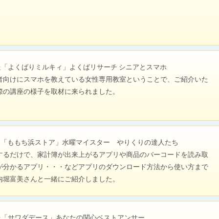
送「よくばりミルキィ」よくばリサーチ シニアとスマホ
者向けにスマホを教えている女性専用教室ということで、ご紹介いた
際の講座の様子を取材に来られました。
日本「ももち浜ストア」水曜マイスター やりくりの達人たち
するだけで、家計簿が出来上がるアプリや商品のバーコードを読み取
が分かるアプリ・・・などアプリのダウンロード方法から使い方まで
内堀富美さんと一緒にご紹介しました。
放送「サワダデース」あなたの関心ベストアンサー